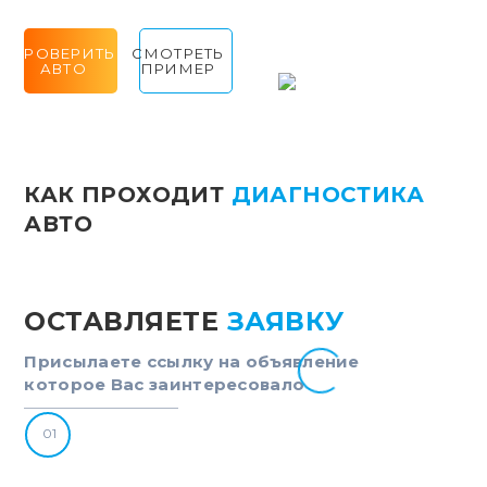
ПРОВЕРИТЬ
СМОТРЕТЬ
АВТО
ПРИМЕР
КАК ПРОХОДИТ
ДИАГНОСТИКА
АВТО
ОСТАВЛЯЕТЕ
ЗАЯВКУ
С
Присылаете ссылку на объявление
Ес
которое Вас заинтересовало
со
за