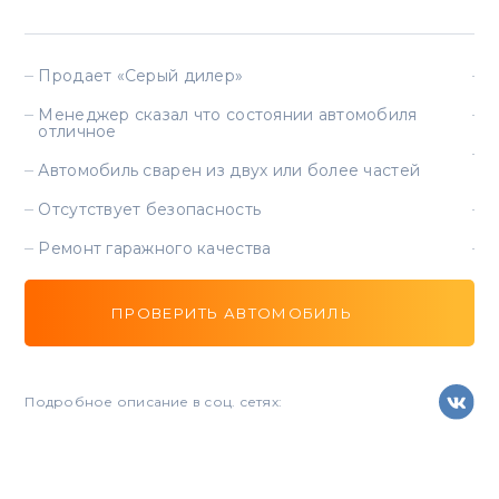
Продает «Серый дилер»
П
Менеджер сказал что состоянии автомобиля
В
отличное
С
Автомобиль сварен из двух или более частей
в
Отсутствует безопасность
М
Ремонт гаражного качества
С
ПРОВЕРИТЬ АВТОМОБИЛЬ
Подробное описание в соц. сетях:
Под